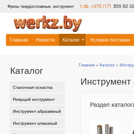
т./ф. +375 (17)
3
55 82 3
Фрезы твердосплавные, инструмент
Звоните, даже не думайте!
Главная
Новости
Каталог
Условия поставки
Главная
»
Каталог
»
Инстру
Каталог
Вы здесь
Инструмент
Станочная оснастка
Режущий инструмент
Раздел катало
Инструмент абразивный
Инструмент алмазный