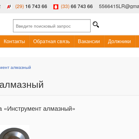
2
(29)
16 743 66
(33)
66 743 66
5566415LR@gmai
Найти
Форма поиска
Контакты
Обратная связь
Вакансии
Должники
мент алмазный
 алмазный
га «Инструмент алмазный»