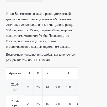
У нас Вы можете заказать резец долбежный
для шпоночных пазов условное обозначение
2184-0573 25х25х350, а=14, тип3, длина резца
350 мм, высота 25 мм, ширина 25мм, ширина
паза 14 мм, материал Р6М5. Производство
Россия, поставка под заказ, сроки
оговариваются в каждом отдельном заказе.
Возможные исполнения долбежных шпоночных
резцов тип три по ГОСТ 10046:
Артикул
H
B
a
L
l
l 1
l 2
d
2184-
25
25
14
350
150
40
55
22
3
0573
2184-
25
25
16
350
160
40
55
22
3
0574