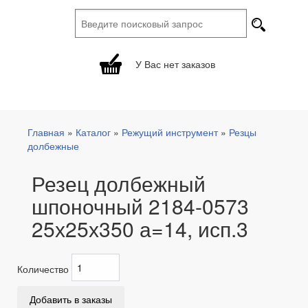
Найти
Форма поиска
У Вас нет заказов
Главная
»
Каталог
»
Режущий инструмент
»
Резцы
Вы здесь
долбежные
Резец долбежный
шпоночный 2184-0573
25х25х350 а=14, исп.3
Количество