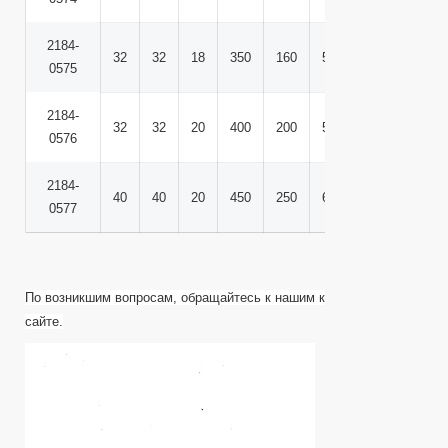
2184-
32
32
18
350
160
50
70
28
4
0575
2184-
32
32
20
400
200
50
70
28
4
0576
2184-
40
40
20
450
250
65
90
35
6
0577
По
возникшим
вопросам
,
обращайтесь
к
нашим
консультантам
по
те
сайте.